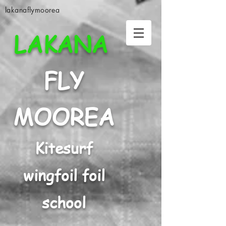
lakanaflymoorea
LAKANA
FLY
MOOREA
Kitesurf
wingfoil foil
school