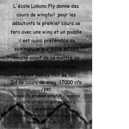
L'école Lakana Fly donne des
cours de wingfoil ,pour les
débutants le premier cours se
fera avec une wing et un paddle
,il est aussi préférable de
commencer par faire du foil
tracté avant de se mettre au
wingfoil pour les personnes
n'ayant jamais fait de foil
2H de cours de wing :17000 cfp
/per
lakana fly propose wingfoil's lessons
,the first lesson will be with a
paddleboard
to start the wingfoil the best is to
know how to do foil
first