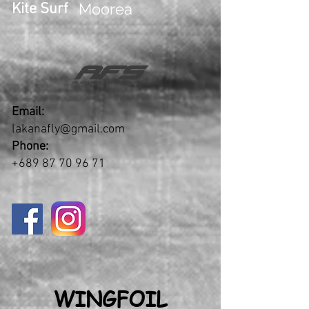
Kite Surf
Moorea
Email:
lakanafly@gmail.com
Phone:
+689 87 70 96 71
WINGFOIL