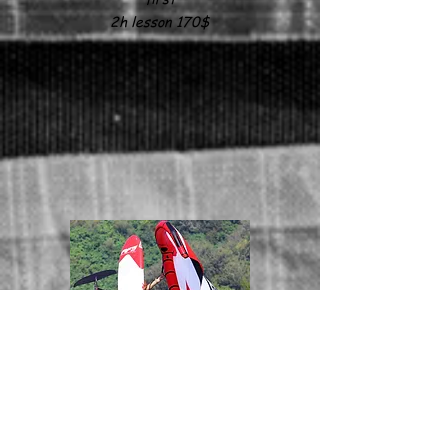
2h lesson 170$